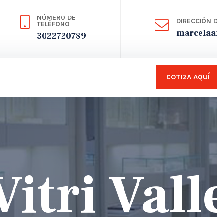
NÚMERO DE
DIRECCIÓN 
TELÉFONO
marcelaa
3022720789
COTIZA AQUÍ
Vitri Vall