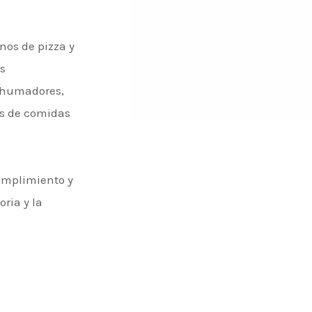
nos de pizza y
as
 ahumadores,
ros de comidas
umplimiento y
ria y la