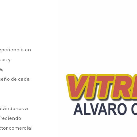
periencia en
pos y
e,
iseño de cada
aptándonos a
freciendo
ctor comercial