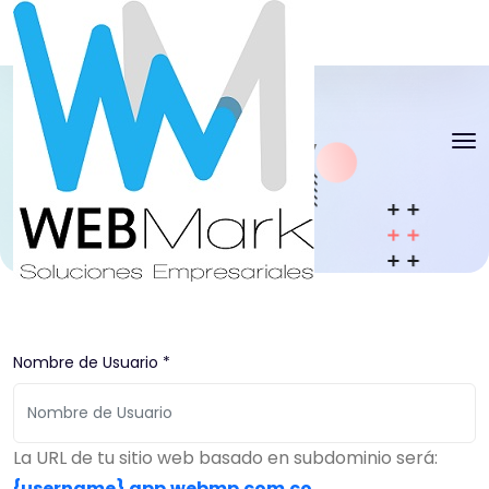
Maturity
Inicio
Maturity
Nombre de Usuario *
La URL de tu sitio web basado en subdominio será:
{username}
.app.webmp.com.co